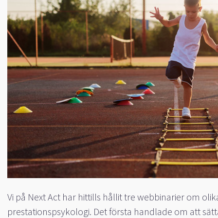
Vi på Next Act har hittills hållit tre webbinarier om o
prestationspsykologi. Det första handlade om att sätt