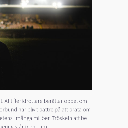
t. Allt fler idrottare berättar öppet om
örbund har blivit bättre på att prata om
tens i många miljöer. Tröskeln att be
nering står i centrum.