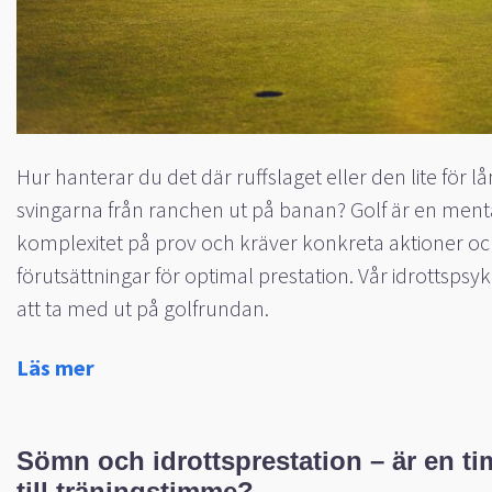
Hur hanterar du det där ruffslaget eller den lite för 
svingarna från ranchen ut på banan? Golf är en ment
komplexitet på prov och kräver konkreta aktioner och
förutsättningar för optimal prestation. Vår idrottspsy
att ta med ut på golfrundan.
Läs mer
Sömn och idrottsprestation – är en t
till träningstimme?