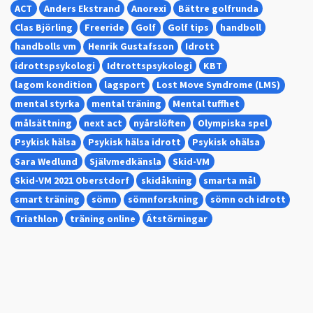
ACT
Anders Ekstrand
Anorexi
Bättre golfrunda
Clas Björling
Freeride
Golf
Golf tips
handboll
handbolls vm
Henrik Gustafsson
Idrott
idrottspsykologi
Idtrottspsykologi
KBT
lagom kondition
lagsport
Lost Move Syndrome (LMS)
mental styrka
mental träning
Mental tuffhet
målsättning
next act
nyårslöften
Olympiska spel
Psykisk hälsa
Psykisk hälsa idrott
Psykisk ohälsa
Sara Wedlund
Självmedkänsla
Skid-VM
Skid-VM 2021 Oberstdorf
skidåkning
smarta mål
smart träning
sömn
sömnforskning
sömn och idrott
Triathlon
träning online
Ätstörningar