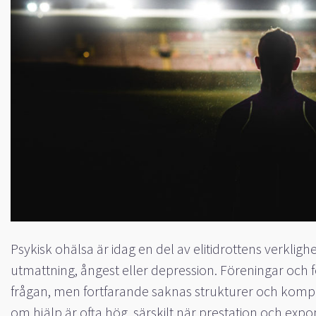
Psykisk ohälsa är idag en del av elitidrottens verklighe
utmattning, ångest eller depression. Föreningar och f
frågan, men fortfarande saknas strukturer och kompe
om hjälp är ofta hög, särskilt när prestation och expo