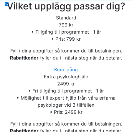
Vilket upplägg passar dig?
1
2
3
4
5
6
7
8
9
10
11
12
Standard
799 kr
• Tillgång till programmet i 1 år
• Pris: 799 kr
Fyll i dina uppgifter så kommer du till betalningen.
Rabattkoder
fyller du i i nästa steg när du betalar.
Kom igång
Extra psykologhjälp
2499 kr
• Fri tillgång till programmet i 1 år
• Möjlighet till expert hjälp från våra erfarna
psykologer vid 3 tillfällen
• Pris: 2499 kr
Fyll i dina uppgifter så kommer du till betalningen.
Rabattkoder
fyller du i i nästa steg när du betalar.