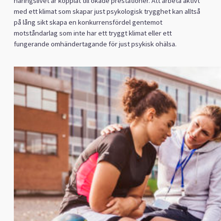
näringslivet är kopplat till ökade prestationer. Att arbeta aktivt
med ett klimat som skapar just psykologisk trygghet kan alltså
på lång sikt skapa en konkurrensfördel gentemot
motståndarlag som inte har ett tryggt klimat eller ett
fungerande omhändertagande för just psykisk ohälsa.