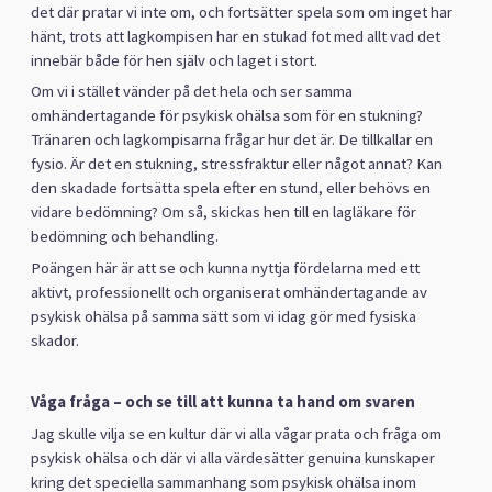
det där pratar vi inte om, och fortsätter spela som om inget har
hänt, trots att lagkompisen har en stukad fot med allt vad det
innebär både för hen själv och laget i stort.
Om vi i stället vänder på det hela och ser samma
omhändertagande för psykisk ohälsa som för en stukning?
Tränaren och lagkompisarna frågar hur det är. De tillkallar en
fysio. Är det en stukning, stressfraktur eller något annat? Kan
den skadade fortsätta spela efter en stund, eller behövs en
vidare bedömning? Om så, skickas hen till en lagläkare för
bedömning och behandling.
Poängen här är att se och kunna nyttja fördelarna med ett
aktivt, professionellt och organiserat omhändertagande av
psykisk ohälsa på samma sätt som vi idag gör med fysiska
skador.
Våga fråga – och se till att kunna ta hand om svaren
Jag skulle vilja se en kultur där vi alla vågar prata och fråga om
psykisk ohälsa och där vi alla värdesätter genuina kunskaper
kring det speciella sammanhang som psykisk ohälsa inom