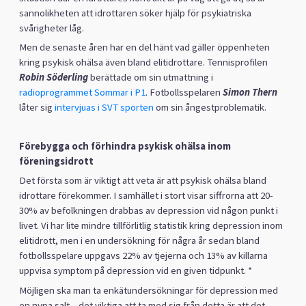
sannolikheten att idrottaren söker hjälp för psykiatriska
svårigheter låg.
Men de senaste åren har en del hänt vad gäller öppenheten
kring psykisk ohälsa även bland elitidrottare. Tennisprofilen
Robin Söderling
berättade om sin utmattning i
radioprogrammet Sommar i P1
. Fotbollsspelaren
Simon Thern
låter sig
intervjuas i SVT sporten
om sin ångestproblematik.
Förebygga och förhindra psykisk ohälsa inom
föreningsidrott
Det första som är viktigt att veta är att psykisk ohälsa bland
idrottare förekommer. I samhället i stort visar siffrorna att 20-
30% av befolkningen drabbas av depression vid någon punkt i
livet. Vi har lite mindre tillförlitlig statistik kring depression inom
elitidrott, men i en undersökning för några år sedan bland
fotbollsspelare uppgavs 22% av tjejerna och 13% av killarna
uppvisa symptom på depression vid en given tidpunkt. *
Möjligen ska man ta enkätundersökningar för depression med
en nypa salt – det viktiga att ta med sig från detta är att det