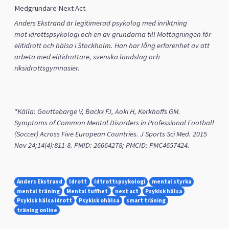
Medgrundare Next Act
Anders Ekstrand
är legitimerad psykolog med inriktning
mot
idrottspsykologi
och en av
grundarna till Mottagningen för
elitidrott och hälsa i Stockholm
. Han har
lång erfarenhet av att
arbeta med elitidrottare, svenska landslag och
riksidrottsgymnasier.
*Källa: Gouttebarge V, Backx FJ, Aoki H, Kerkhoffs GM.
Symptoms of Common Mental Disorders in Professional Football
(Soccer) Across Five European Countries. J Sports Sci Med. 2015
Nov 24;14(4):811-8. PMID: 26664278; PMCID: PMC4657424.
Anders Ekstrand
Idrott
Idtrottspsykologi
mental styrka
mental träning
Mental tuffhet
next act
Psykisk hälsa
Psykisk hälsa idrott
Psykisk ohälsa
smart träning
träning online