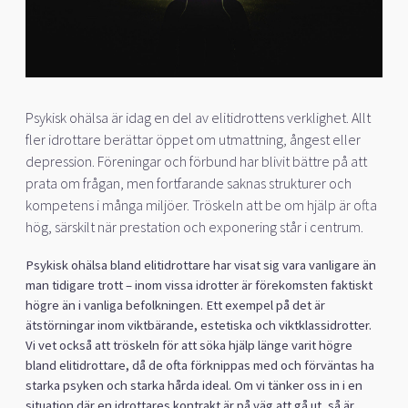
Psykisk ohälsa är idag en del av elitidrottens verklighet. Allt
fler idrottare berättar öppet om utmattning, ångest eller
depression. Föreningar och förbund har blivit bättre på att
prata om frågan, men fortfarande saknas strukturer och
kompetens i många miljöer. Tröskeln att be om hjälp är ofta
hög, särskilt när prestation och exponering står i centrum.
Psykisk ohälsa bland elitidrottare har visat sig vara vanligare än
man tidigare trott – inom vissa idrotter är förekomsten faktiskt
högre än i vanliga befolkningen. Ett exempel på det är
ätstörningar inom viktbärande, estetiska och viktklassidrotter.
Vi vet också att tröskeln för att söka hjälp länge varit högre
bland elitidrottare, då de ofta förknippas med och förväntas ha
starka psyken och starka hårda ideal. Om vi tänker oss in i en
situation där en idrottares kontrakt är på väg att gå ut, så är