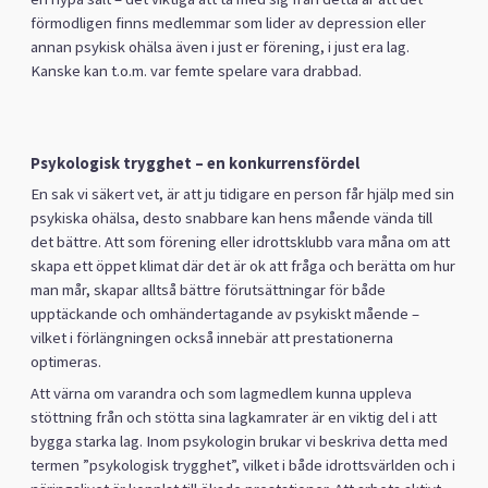
förmodligen finns medlemmar som lider av depression eller
annan psykisk ohälsa även i just er förening, i just era lag.
Kanske kan t.o.m. var femte spelare vara drabbad.
Psykologisk trygghet – en konkurrensfördel
En sak vi säkert vet, är att ju tidigare en person får hjälp med sin
psykiska ohälsa, desto snabbare kan hens mående vända till
det bättre. Att som förening eller idrottsklubb vara måna om att
skapa ett öppet klimat där det är ok att fråga och berätta om hur
man mår, skapar alltså bättre förutsättningar för både
upptäckande och omhändertagande av psykiskt mående –
vilket i förlängningen också innebär att prestationerna
optimeras.
Att värna om varandra och som lagmedlem kunna uppleva
stöttning från och stötta sina lagkamrater är en viktig del i att
bygga starka lag. Inom psykologin brukar vi beskriva detta med
termen ”psykologisk trygghet”, vilket i både idrottsvärlden och i