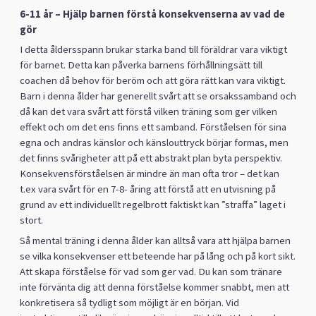
6-11 år – Hjälp barnen förstå konsekvenserna av vad de
gör
I detta åldersspann brukar starka band till föräldrar vara viktigt
för barnet. Detta kan påverka barnens förhållningsätt till
coachen då behov för beröm och att göra rätt kan vara viktigt.
Barn i denna ålder har generellt svårt att se orsakssamband och
då kan det vara svårt att förstå vilken träning som ger vilken
effekt och om det ens finns ett samband. Förståelsen för sina
egna och andras känslor och känslouttryck börjar formas, men
det finns svårigheter att på ett abstrakt plan byta perspektiv.
Konsekvensförståelsen är mindre än man ofta tror – det kan
t.ex vara svårt för en 7-8- åring att förstå att en utvisning på
grund av ett individuellt regelbrott faktiskt kan ”straffa” laget i
stort.
Så mental träning i denna ålder kan alltså vara att hjälpa barnen
se vilka konsekvenser ett beteende har på lång och på kort sikt.
Att skapa förståelse för vad som ger vad. Du kan som tränare
inte förvänta dig att denna förståelse kommer snabbt, men att
konkretisera så tydligt som möjligt är en början. Vid