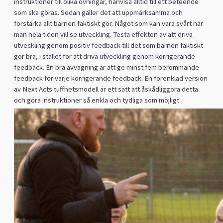
instruktioner till olika övningar, hänvisa alltid till ett beteende
som ska göras. Sedan gäller det att uppmärksamma och
förstärka allt barnen faktiskt gör. Något som kan vara svårt när
man hela tiden vill se utveckling. Testa effekten av att driva
utveckling genom positiv feedback till det som barnen faktiskt
gör bra, i stället för att driva utveckling genom korrigerande
feedback. En bra avvägning är att ge minst fem berömmande
feedback för varje korrigerande feedback. En förenklad version
av Next Acts tuffhetsmodell är ett sätt att åskådliggöra detta
och göra instruktioner så enkla och tydliga som möjligt.