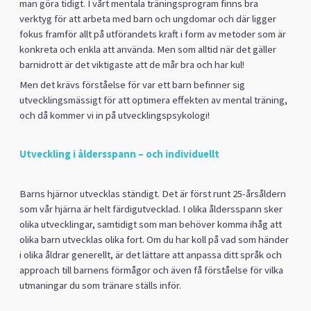
man göra tidigt. I vårt mentala träningsprogram finns bra
verktyg för att arbeta med barn och ungdomar och där ligger
fokus framför allt på utförandets kraft i form av metoder som är
konkreta och enkla att använda. Men som alltid när det gäller
barnidrott är det viktigaste att de mår bra och har kul!
Men det krävs förståelse för var ett barn befinner sig
utvecklingsmässigt för att optimera effekten av mental träning,
och då kommer vi in på utvecklingspsykologi!
Utveckling i åldersspann – och individuellt
Barns hjärnor utvecklas ständigt. Det är först runt 25-årsåldern
som vår hjärna är helt färdigutvecklad. I olika åldersspann sker
olika utvecklingar, samtidigt som man behöver komma ihåg att
olika barn utvecklas olika fort. Om du har koll på vad som händer
i olika åldrar generellt, är det lättare att anpassa ditt språk och
approach till barnens förmågor och även få förståelse för vilka
utmaningar du som tränare ställs inför.