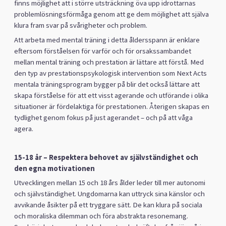
finns möjlighet att i större utsträckning öva upp idrottarnas
problemlösningsförmåga genom att ge dem möjlighet att själva
klura fram svar på svårigheter och problem.
Att arbeta med mental träning i detta åldersspann är enklare
eftersom förståelsen för varför och för orsakssambandet
mellan mental träning och prestation är lättare att förstå. Med
den typ av prestationspsykologisk intervention som Next Acts
mentala träningsprogram bygger på blir det också lättare att
skapa förståelse för att ett visst agerande och utförande i olika
situationer är fördelaktiga för prestationen. Återigen skapas en
tydlighet genom fokus på just agerandet – och på att våga
agera.
15-18 år – Respektera behovet av självständighet och
den egna motivationen
Utvecklingen mellan 15 och 18 års ålder leder till mer autonomi
och självständighet. Ungdomarna kan uttryck sina känslor och
avvikande åsikter på ett tryggare sätt. De kan klura på sociala
och moraliska dilemman och föra abstrakta resonemang.