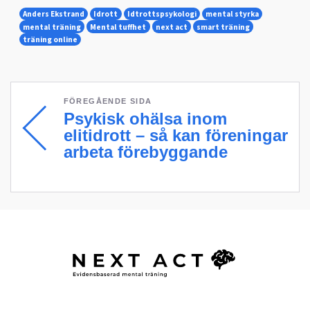
Anders Ekstrand
Idrott
Idtrottspsykologi
mental styrka
mental träning
Mental tuffhet
next act
smart träning
träning online
FÖREGÅENDE SIDA
Psykisk ohälsa inom
elitidrott – så kan föreningar
arbeta förebyggande