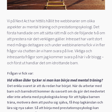
Vi på Next Act har hittills hållit tre webbinarier om olika
aspekter av mental träning och prestationspsykologi. Det
första handlade om att sätta rätt mål och de följande två om
att prestera när det verkligen gäller. Intresset har varit stort
med många deltagare och under webbinarierna fick vi in fler
frågor via chatten än vi hann svara på live. Viktiga och
intressanta frågor som jag kommer svara på här i vår blogg –
och först ut handlar det om idrottande barn.
Frågan vi fick var:
Vid vilken ålder tycker ni man kan börja med mental träning?
Det enkla svaret är att du redan har börjat. När du arbetar med
barn och barnidrott kommer du oavsett om du gör det medvetet
eller inte arbeta med psykologiska knep för att hjälpa barnen
träna, motivera dem att pusha sig själva, få ihop lagkänslan och
lära sig nya saker. Så att börja med prestationspsykologi kan