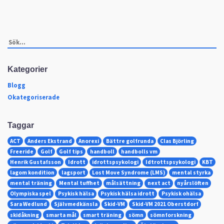
Kategorier
Blogg
Okategoriserade
Taggar
ACT
Anders Ekstrand
Anorexi
Bättre golfrunda
Clas Björling
Freeride
Golf
Golf tips
handboll
handbolls vm
Henrik Gustafsson
Idrott
idrottspsykologi
Idtrottspsykologi
KBT
lagom kondition
lagsport
Lost Move Syndrome (LMS)
mental styrka
mental träning
Mental tuffhet
målsättning
next act
nyårslöften
Olympiska spel
Psykisk hälsa
Psykisk hälsa idrott
Psykisk ohälsa
Sara Wedlund
Självmedkänsla
Skid-VM
Skid-VM 2021 Oberstdorf
skidåkning
smarta mål
smart träning
sömn
sömnforskning