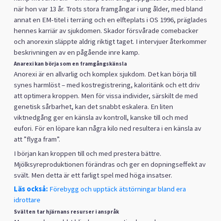
när hon var 13 år. Trots stora framgångar i ung ålder, med bland
annat en EM-titel i terräng och en elfteplats i OS 1996, präglades
hennes karriär av sjukdomen. Skador försvårade comebacker
och anorexin släppte aldrig riktigt taget. I intervjuer återkommer
beskrivningen av en pågående inre kamp.
Anarexi kan börja som en framgångskänsla
Anorexi är en allvarlig och komplex sjukdom. Det kan börja till
synes harmlöst – med kostregistrering, kaloritänk och ett driv
att optimera kroppen. Men för vissa individer, särskilt de med
genetisk sårbarhet, kan det snabbt eskalera. En liten
viktnedgång ger en känsla av kontroll, kanske till och med
eufori. För en löpare kan några kilo ned resultera i en känsla av
att ”flyga fram”.
I början kan kroppen till och med prestera bättre.
Mjölksyreproduktionen förändras och ger en dopningseffekt av
svält. Men detta är ett farligt spel med höga insatser.
Läs också:
Förebygg och upptäck ätstörningar bland era
idrottare
Svälten tar hjärnans resurser i anspråk