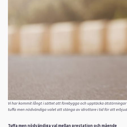
Vi har kommit långt i sättet att förebygga och upptäcka ätstörningar
tuffa men nödvändiga valet att stänga av idrottare i tid för att erbju
Tuffa men nödvändiga val mellan prestation och mående