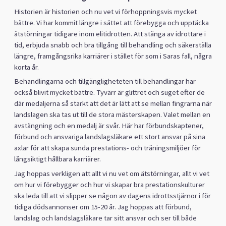
Historien är historien och nu vet vi förhoppningsvis mycket
bättre. Vi har kommit längre i sättet att förebygga och upptäcka
ätstörningar tidigare inom elitidrotten. Att stänga av idrottare i
tid, erbjuda snabb och bra tillgång till behandling och säkerställa
längre, framgångsrika karriärer i stället för som i Saras fall, några
korta år.
Behandlingarna och tillgängligheteten till behandlingar har
också blivit mycket bättre. Tyvärr är glittret och suget efter de
där medaljerna så starkt att det är lätt att se mellan fingrarna när
landslagen ska tas ut till de stora mästerskapen. Valet mellan en
avstängning och en medalj är svår. Här har förbundskaptener,
förbund och ansvariga landslagsläkare ett stort ansvar på sina
axlar för att skapa sunda prestations- och träningsmiljöer för
långsiktigt hållbara karriärer.
Jag hoppas verkligen att allt vi nu vet om ätstörningar, allt vi vet
om hur vi förebygger och hur vi skapar bra prestationskulturer
ska leda till att vi slipper se någon av dagens idrottsstjärnor i för
tidiga dödsannonser om 15-20 år. Jag hoppas att förbund,
landslag och landslagsläkare tar sitt ansvar och ser till både