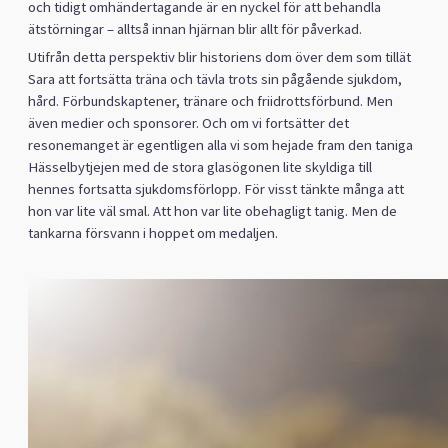
och tidigt omhändertagande är en nyckel för att behandla
ätstörningar – alltså innan hjärnan blir allt för påverkad.
Utifrån detta perspektiv blir historiens dom över dem som tillät
Sara att fortsätta träna och tävla trots sin pågående sjukdom,
hård. Förbundskaptener, tränare och friidrottsförbund. Men
även medier och sponsorer. Och om vi fortsätter det
resonemanget är egentligen alla vi som hejade fram den taniga
Hässelbytjejen med de stora glasögonen lite skyldiga till
hennes fortsatta sjukdomsförlopp. För visst tänkte många att
hon var lite väl smal. Att hon var lite obehagligt tanig. Men de
tankarna försvann i hoppet om medaljen.