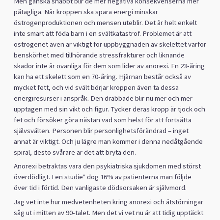
Men ganska snabbt blir de mer negativa konsekvenserna mer
påtagliga. När kroppen ska spara energi minskar
östrogenproduktionen och mensen uteblir. Det är helt enkelt
inte smart att föda barn i en svältkatastrof. Problemet är att
östrogenet även är viktigt för uppbyggnaden av skelettet varför
benskörhet med tillhörande stressfrakturer och liknande
skador inte är ovanliga för dem som lider av anorexi. En 23-åring
kan ha ett skelett som en 70-åring. Hjärnan består också av
mycket fett, och vid svält börjar kroppen även ta dessa
energiresurser i anspråk. Den drabbade blir nu mer och mer
upptagen med sin vikt och figur. Tycker deras kropp är tjock och
fet och försöker göra nästan vad som helst för att fortsätta
självsvälten. Personen blir personlighetsförändrad – inget
annat är viktigt. Och ju lägre man kommer i denna nedåtgående
spiral, desto svårare är det att bryta den.
Anorexi betraktas vara den psykiatriska sjukdomen med störst
överdödligt. I en studie* dog 16% av patienterna man följde
över tid i förtid. Den vanligaste dödsorsaken är självmord.
Jag vet inte hur medvetenheten kring anorexi och ätstörningar
såg ut i mitten av 90-talet. Men det vi vet nu är att tidig upptäckt