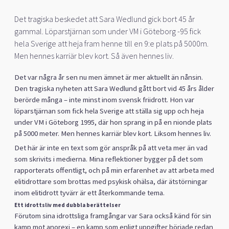
Det tragiska beskedet att Sara Wedlund gick bort 45 år
gammal. Löparstjärnan som under VM i Göteborg -95 fick
hela Sverige att heja fram henne till en 9:e plats på 5000m.
Men hennes karriär blev kort. Så även hennes liv.
Det var några år sen nu men ämnet är mer aktuellt än nånsin.
Den tragiska nyheten att Sara Wedlund gått bort vid 45 års ålder
berörde många – inte minst inom svensk friidrott. Hon var
löparstjärnan som fick hela Sverige att ställa sig upp och heja
under VM i Göteborg 1995, där hon sprang in på en nionde plats
på 5000 meter. Men hennes karriär blev kort. Liksom hennes liv.
Det här är inte en text som gör anspråk på att veta mer än vad
som skrivits i medierna. Mina reflektioner bygger på det som
rapporterats offentligt, och på min erfarenhet av att arbeta med
elitidrottare som brottas med psykisk ohälsa, där ätstörningar
inom elitidrott tyvärr är ett återkommande tema.
Ett idrottsliv med dubbla berättelser
Förutom sina idrottsliga framgångar var Sara också känd för sin
kamp mot anorexi – en kamp som enligt uppgifter började redan