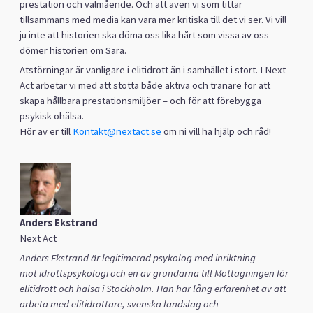
prestation och välmående. Och att även vi som tittar
tillsammans med media kan vara mer kritiska till det vi ser. Vi vill
ju inte att historien ska döma oss lika hårt som vissa av oss
dömer historien om Sara.
Ätstörningar är vanligare i elitidrott än i samhället i stort. I Next
Act arbetar vi med att stötta både aktiva och tränare för att
skapa hållbara prestationsmiljöer – och för att förebygga
psykisk ohälsa.
Hör av er till
Kontakt@nextact.se
om ni vill ha hjälp och råd!
Anders Ekstrand
Next Act
Anders Ekstrand
är legitimerad psykolog med inriktning
mot
idrottspsykologi
och en av
grundarna till Mottagningen för
elitidrott och hälsa i Stockholm
. Han har
lång erfarenhet av att
arbeta med elitidrottare, svenska landslag och