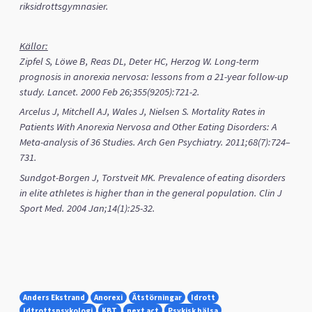
riksidrottsgymnasier.
Källor:
Zipfel S, Löwe B, Reas DL, Deter HC, Herzog W. Long-term
prognosis in anorexia nervosa: lessons from a 21-year follow-up
study. Lancet. 2000 Feb 26;355(9205):721-2.
Arcelus J, Mitchell AJ, Wales J, Nielsen S. Mortality Rates in
Patients With Anorexia Nervosa and Other Eating Disorders: A
Meta-analysis of 36 Studies. Arch Gen Psychiatry. 2011;68(7):724–
731.
Sundgot-Borgen J, Torstveit MK. Prevalence of eating disorders
in elite athletes is higher than in the general population. Clin J
Sport Med. 2004 Jan;14(1):25-32.
Anders Ekstrand
Anorexi
Ätstörningar
Idrott
Idtrottspsykologi
KBT
next act
Psykisk hälsa