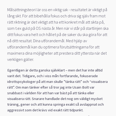
Målsättningsteori lär oss en viktig sak - resultatet är viktigt på
lång sikt. För att bibehålla fokus och driva sig själv fram mot
rätt riktning är det viktigt att ha ett konkret mål att sikta på,
som t.ex guld på OS nästa år. Men när vi står på startlinjen ska
ditt fokus vara helt och hållet på de saker du ska göra för att
nå ditt resultat. Dina utförandemål. Med hjälp av
utförandemål kan du optimera förutsättningarna för att
maximera dina möjligheter att prestera ditt yttersta när det
verkligen gäller.
Egentligen är detta ganska självklart – men det har inte alltid
varit det. Tidigare, och i viss mån fortfarande, fokuserade
idrottspsykologer på att man skulle ”tänka rätt” och “visualisera
rätt”. Om man tänker efter så tror jag inte Usain Bolt var
snabbast i världen för att han var bäst på att tänka eller
visualisera rätt. Snarare handlade det nog om väldigt mycket
träning, gener och att kunna springa exakt så avslappnat och
aggressivt som det krävs vid exakt rätt tidpunkt.