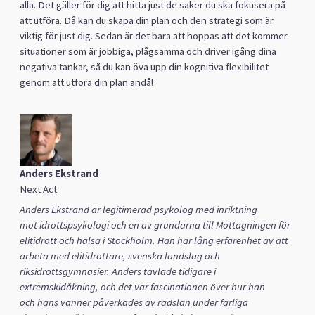
alla. Det gäller för dig att hitta just de saker du ska fokusera på
att utföra. Då kan du skapa din plan och den strategi som är
viktig för just dig. Sedan är det bara att hoppas att det kommer
situationer som är jobbiga, plågsamma och driver igång dina
negativa tankar, så du kan öva upp din kognitiva flexibilitet
genom att utföra din plan ändå!
Anders Ekstrand
Next Act
Anders Ekstrand
är legitimerad psykolog med inriktning
mot
idrottspsykologi
och en av
grundarna till Mottagningen för
elitidrott och hälsa i Stockholm
. Han har
lång erfarenhet av att
arbeta med elitidrottare, svenska landslag och
riksidrottsgymnasier.
Anders
tävlade
tidigare
i
extremskidåkning
, och det var f
a
s
c
inationen
över hur han
och
hans vänner
påverkades av
rädslan under farliga