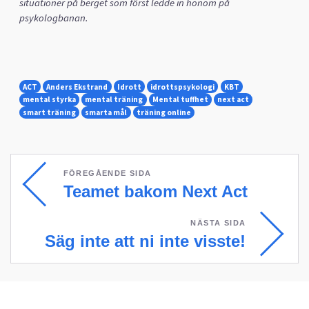
situationer på berget
som först
ledde in honom på
psykologbanan.
ACT
Anders Ekstrand
Idrott
idrottspsykologi
KBT
mental styrka
mental träning
Mental tuffhet
next act
smart träning
smarta mål
träning online
FÖREGÅENDE SIDA
Teamet bakom Next Act
NÄSTA SIDA
Säg inte att ni inte visste!