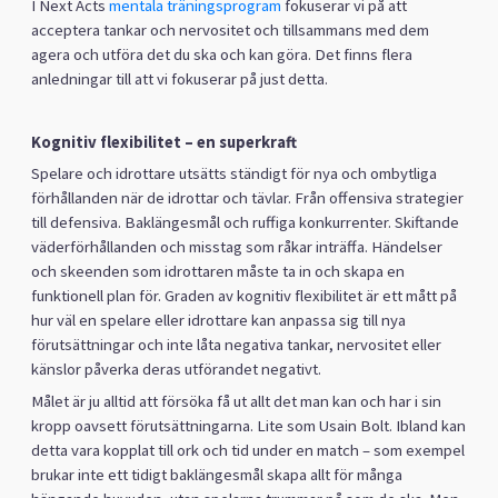
I Next Acts
mentala träningsprogram
fokuserar vi på att
acceptera tankar och nervositet och tillsammans med dem
agera och utföra det du ska och kan göra. Det finns flera
anledningar till att vi fokuserar på just detta.
Kognitiv flexibilitet – en superkraft
Spelare och idrottare utsätts ständigt för nya och ombytliga
förhållanden när de idrottar och tävlar. Från offensiva strategier
till defensiva. Baklängesmål och ruffiga konkurrenter. Skiftande
väderförhållanden och misstag som råkar inträffa. Händelser
och skeenden som idrottaren måste ta in och skapa en
funktionell plan för. Graden av kognitiv flexibilitet är ett mått på
hur väl en spelare eller idrottare kan anpassa sig till nya
förutsättningar och inte låta negativa tankar, nervositet eller
känslor påverka deras utförandet negativt.
Målet är ju alltid att försöka få ut allt det man kan och har i sin
kropp oavsett förutsättningarna. Lite som Usain Bolt. Ibland kan
detta vara kopplat till ork och tid under en match – som exempel
brukar inte ett tidigt baklängesmål skapa allt för många