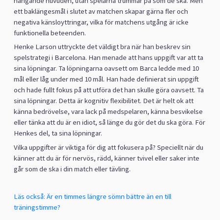
hängande huvuden, utan spelarna trummar på som de ska. Men
ett baklängesmål i slutet av matchen skapar gärna fler och
negativa känsloyttringar, vilka för matchens utgång är icke
funktionella beteenden.
Henke Larson uttryckte det väldigt bra när han beskrev sin
spelstrategi i Barcelona. Han menade att hans uppgift var att ta
sina löpningar. Ta löpningarna oavsett om Barca ledde med 10
mål eller låg under med 10 mål. Han hade definierat sin uppgift
och hade fullt fokus på att utföra det han skulle göra oavsett. Ta
sina löpningar. Detta är kognitiv flexibilitet. Det är helt ok att
känna bedrövelse, vara lack på medspelaren, känna besvikelse
eller tänka att du är en idiot, så länge du gör det du ska göra. För
Henkes del, ta sina löpningar.
Vilka uppgifter är viktiga för dig att fokusera på? Speciellt när du
känner att du är för nervös, rädd, känner tvivel eller saker inte
går som de ska i din match eller tävling.
Läs också: Är en timmes längre sömn bättre än en till
träningstimme?