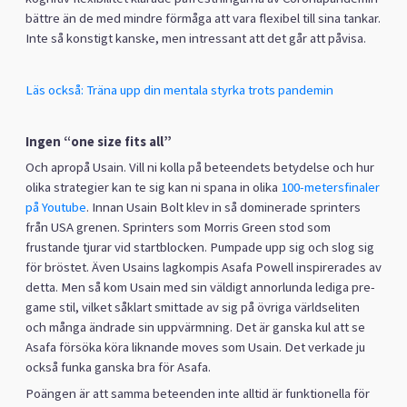
bättre än de med mindre förmåga att vara flexibel till sina tankar.
Inte så konstigt kanske, men intressant att det går att påvisa.
Läs också: Träna upp din mentala styrka trots pandemin
Ingen “one size fits all”
Och apropå Usain. Vill ni kolla på beteendets betydelse och hur
olika strategier kan te sig kan ni spana in olika
100-metersfinaler
på Youtube
. Innan Usain Bolt klev in så dominerade sprinters
från USA grenen. Sprinters som Morris Green stod som
frustande tjurar vid startblocken. Pumpade upp sig och slog sig
för bröstet. Även Usains lagkompis Asafa Powell inspirerades av
detta. Men så kom Usain med sin väldigt annorlunda lediga pre-
game stil, vilket såklart smittade av sig på övriga världseliten
och många ändrade sin uppvärmning. Det är ganska kul att se
Asafa försöka köra liknande moves som Usain. Det verkade ju
också funka ganska bra för Asafa.
Poängen är att samma beteenden inte alltid är funktionella för