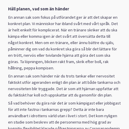
Håll planen, vad som än händer
En annan sak som fokus på utförandet ger är att det skapar en
konkret plan. Vi människor har ibland svårt med vårt språk. Det
är helt enkelt för komplicerat. När en tränare skriker att du ska
kämpa eller komma igen är det svårt att översätta detta till
något konkret. Men om en tränare, eller ännu bättre du själv,
påminner dig om vad du konkret ska göra så blir det lättare för
en trött, nervös eller tvivlande hjärna att göra det som ska
göras. Ta löpningen, blicken rakt fram, skrik efter boll, rak
hållning, peppa kompisen.
En annan sak som händer när du trots tankar eller nervositet
faktiskt utför ageranden enligt din plan är att både tankarna och
nervositeten blir tryggade. Det är som att hjärnan uppfattar att
du faktiskt har koll och uppskattar att du genomför din plan.
Så vad behöver du göra när det är som kämpigast eller jobbigast
för att inte fastna i tankarnas grepp? Detta är inte bara
användbart i idrottens värld utan i livet i stort. Det kom nyligen
en studie som beskrev att de personerna med hög grad av
kognitiv flexibilitet klarade påfrestningarna av Coronapandemin