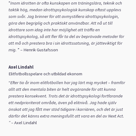
”
Inom idrotten är ofta kunskapen om träningslära, teknik och
taktik hög, medan idrottspsykologisk kunskap oftast upplevs
som svår. Jag brinner för att avmystifiera idrottspsykologin,
göra den begriplig och praktiskt användbar. Att nå ut till
idrottare som idag inte har möjlighet att träffa en
idrottspsykolog, så att fler får ta del av beprövade metoder för
att må och prestera bra i sin idrottssatsning, är jätteviktigt för
mig.
” – Henrik Gustafsson
Axel Lindahl
Elitfotbollsspelare och utbildad ekonom
“
Efter tio år inom elitfotbollen har jag lärt mig mycket – framför
allt att den mentala biten är helt avgörande för att kunna
prestera konsekvent. Trots det är idrottspsykologi fortfarande
ett nedprioriterat område, även på elitnivå.
Jag hade själv
önskat att jag fått mer stöd tidigare i karriären, och det är just
därför det känns extra meningsfullt att vara en del av Next Act.
”
–
Axel Lindahl