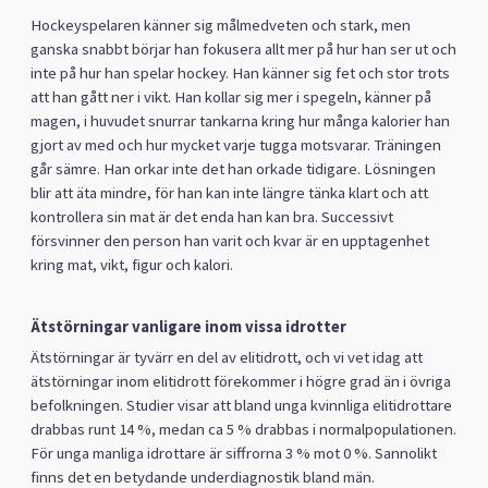
Hockeyspelaren känner sig målmedveten och stark, men
ganska snabbt börjar han fokusera allt mer på hur han ser ut och
inte på hur han spelar hockey. Han känner sig fet och stor trots
att han gått ner i vikt. Han kollar sig mer i spegeln, känner på
magen, i huvudet snurrar tankarna kring hur många kalorier han
gjort av med och hur mycket varje tugga motsvarar. Träningen
går sämre. Han orkar inte det han orkade tidigare. Lösningen
blir att äta mindre, för han kan inte längre tänka klart och att
kontrollera sin mat är det enda han kan bra. Successivt
försvinner den person han varit och kvar är en upptagenhet
kring mat, vikt, figur och kalori.
Ätstörningar vanligare inom vissa idrotter
Ätstörningar är tyvärr en del av elitidrott, och vi vet idag att
ätstörningar inom elitidrott förekommer i högre grad än i övriga
befolkningen. Studier visar att bland unga kvinnliga elitidrottare
drabbas runt 14 %, medan ca 5 % drabbas i normalpopulationen.
För unga manliga idrottare är siffrorna 3 % mot 0 %. Sannolikt
finns det en betydande underdiagnostik bland män.