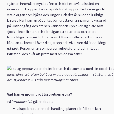
Hjärnan innehåller mycket fett och blir i ett svälttillstånd en
resurs som kroppen tar i anspråk för att upprätthålla energin till
vitala organ som hjärta och lungor. Och det är nu det blir riktigt
knivigt. När hjärnan påverkas blir idrottaren ännu mer fokuserad
på viktnedgång och att hen känner och upplever sig själv som
tjock. Flexibiliteten och förmågan att se andras och andra
långsiktiga perspektiv försvåras. Allt som gäller är att uppleva
känslan av kontroll över diet, kropp och vikt. Men då är det långt
gånget. Personen är som personlighetsförändrad, irritabel,
inflexibel och svår att prata med om dessa saker.
Inom idrottsrörelsen behöver vi vara goda förebilder – i så stor utstr
och styr bort fokus från mästerskapsbantning.
Vad kan vi inom idrottsrörelsen göra?
På
förbundsnivå
gäller det att:
Skapa bra rutiner och handlingsplaner för fall som kan