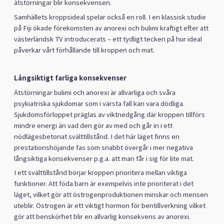
ätstörningar blir konsekvensen.
Samhällets kroppsideal spelar också en roll. I en klassisk studie
på Fiji ökade förekomsten av anorexi och bulimi kraftigt efter att
västerländsk TV introducerats – ett tydligt tecken på hur ideal
påverkar vårt förhållande till kroppen och mat.
Långsiktigt farliga konsekvenser
Ätstörningar bulimi och anorexi är allvarliga och svåra
psykiatriska sjukdomar som i värsta fall kan vara dödliga.
Sjukdomsförloppet präglas av viktnedgång där kroppen tillförs
mindre energi än vad den gör av med och går in i ett
nödlägesbetonat svälttillstånd. I det här läget finns en
prestationshöjande fas som snabbt övergår i mer negativa
långsiktiga konsekvenser p.g.a. att man får i sig för lite mat.
I ett svälttillstånd börjar kroppen prioritera mellan viktiga
funktioner. Att föda barn är exempelvis inte prioriterat i det
läget, vilket gör att östrogenproduktionen minskar och mensen
uteblir. Östrogen är ett viktigt hormon för bentillverkning vilket
gör att benskörhet blir en allvarlig konsekvens av anorexi.