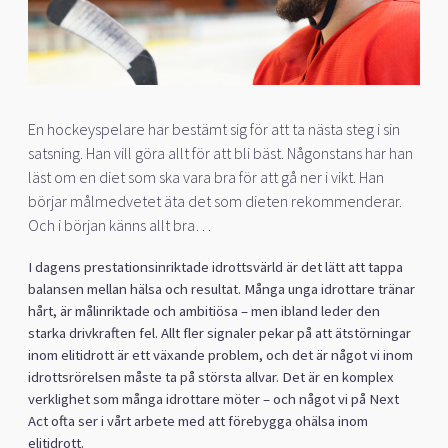
En hockeyspelare har bestämt sig för att ta nästa steg i sin
satsning. Han vill göra allt för att bli bäst. Någonstans har han
läst om en diet som ska vara bra för att gå ner i vikt. Han
börjar målmedvetet äta det som dieten rekommenderar.
Och i början känns allt bra…
I dagens prestationsinriktade idrottsvärld är det lätt att tappa
balansen mellan hälsa och resultat. Många unga idrottare tränar
hårt, är målinriktade och ambitiösa – men ibland leder den
starka drivkraften fel. Allt fler signaler pekar på att ätstörningar
inom elitidrott är ett växande problem, och det är något vi inom
idrottsrörelsen måste ta på största allvar. Det är en komplex
verklighet som många idrottare möter – och något vi på Next
Act ofta ser i vårt arbete med att förebygga ohälsa inom
elitidrott.