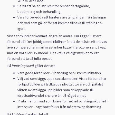
tänkas dyka upp.
Se till att ha en struktur för omhändertagande,
bedömning och behandling.
Vara förberedda att hantera avstängningar från tävlingar
och vad som gäller för att komma tillbaka till träningen
igen.
Vissa förbund har kommit längre än andra. Hur ligger just ert
förbund till? Det jobbiga med riktlinjer är att de måste efterlevas
även om personen man misstänker ligger i farozonen är på väg
mot en VM eller OS-medalj. Det krävs väldigt mycket av ett
förbund att ta så tuffa beslut.
På
landslagsnivå
gäller det att:
Vara goda förebilder – i handling och i kommunikation.
Välj vad som läggs upp i sociala medier! Vissa förbund har
förbjudit bilder på lättklädda idrottsutövare och påtalat
vikten av att lägga upp bilder som är kopplade till
idrottsutövandet snarare än till något annat.
Prata mer om vad som krävs för helhet och långsiktighet i
intervjuer – styr bort fokus från mästerskapsbantning.
På
klubbnivå
gäller det att: