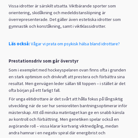
Vissa idrotter är särskilt utsatta. Viktbärande sporter som
orientering, skidåkning och medeldistanslöpning är
överrepresenterade. Det gäller även estetiska idrotter som
gymnastik och konståkning, samt i viktklassidrotter.
Läs också:
Vågar vi prata om psykisk hälsa bland idrottare?
Prestationsdriv som går överstyr
Som i exemplet med hockeyspelaren ovan finns ofta i grunden
en stark optimism och drivkraft att prestera och förbättra sina
resultat. Men genvägen leder sällan till toppen – i stället är det
ofta början på ett farligt fall.
För unga elitidrottare är det svårt att hålla fokus på långsiktig
utveckling när de ser hur senioreliten bantningsoptimerar inför
mästerskap. Att då minska matintaget kan ge en snabb känsla
av kontroll och förbättring. Men genetiken spelar också en
avgörande roll – vissa klarar kortvarig viktnedgång, medan
andra hamnar i en negativ spiral där energibrist och