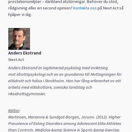
prestationsmiljöer – däribland ätstörningar. Behöver du stöd,
rådgivning eller en second opinion?
kontakta oss
på Next Act så
hjälper vi dig.
Anders Ekstrand
Next Act
Anders Ekstrand
är legitimerad psykolog med inriktning
mot
idrottspsykologi
och en av
grundarna till Mottagningen för
elitidrott och hälsa i Stockholm
. Han har
lång erfarenhet av att
arbeta med elitidrottare, svenska landslag och
riksidrottsgymnasier.
Källor
:
Martinsen, Marianne & Sundgot-Borgen, Jorunn. (2012). Higher
Prevalence of Eating Disorders among Adolescent Elite Athletes
than Controls. Medicine &amp Science in Sports &amp Exercise.