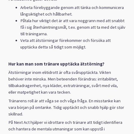
Arbeta förebyggande genom att tänka och kommunicera
långsiktighet och hållbarhet.
Påtala hur viktigt det är att vara noggrann med att snabbt
få i sig återhämtningsmål, t.ex. genom att ta med det själv
till träningarna.
Veta att ätstörningar förekommer och försöka att
upptäcka detta så tidigt som möjligt.
Hur kan man som tränare upptäcka ätstörning?
Ätstörningar inom elitidrott är ofta svårupptäckta. Vikten
behöver inte minska. Men beteenden förändras: irritabilitet,
tillbakadragenhet, nya kläder, extraträningar, svårt med vila,
eller matpetighet kan vara tecken.
Tränarens roll är att våga se och våga fråga. En misstanke kan
vara början på omtanke. Tidig upptäckt och snabb hjälp gör stor
skillnad.
På Next Act hjälper vi idrottare och tränare att tidigt identifiera
och hantera de mentala utmaningar som kan uppstå i