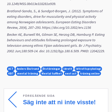
10.1249/MSS.0b013e318281a939.
Bratland‐Sanda, S., & Sundgot‐Borgen, J. (2012). Symptoms of
eating disorders, drive for muscularity and physical activity
among Norwegian adolescents. European Eating Disorders
Review, 20(4), 287–293. https://doi.org/10.1002/erv.1156
Becker AE, Burwell RA, Gilman SE, Herzog DB, Hamburg P. Eating
behaviours and attitudes following prolonged exposure to
television among ethnic Fijian adolescent girls. Br J Psychiatry.
2002 Jun;180:509-14. doi: 10.1192/bjp.180.6.509. PMID: 12042229.
ACT
Anders Ekstrand
Ätstörningar
Idrott
Idtrottspsykologi
KBT
mental träning
Mental tuffhet
next act
träning online
FÖREGÅENDE SIDA
Säg inte att ni inte visste!